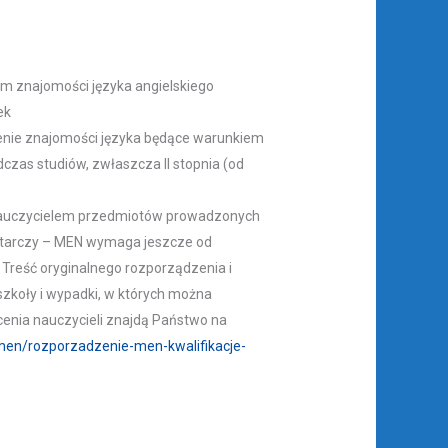
om znajomości języka angielskiego
ek
zenie znajomości języka będące warunkiem
czas studiów, zwłaszcza II stopnia (od
że nauczycielem przedmiotów prowadzonych
wystarczy – MEN wymaga jeszcze od
. Treść oryginalnego rozporządzenia i
zkoły i wypadki, w których można
cenia nauczycieli znajdą Państwo na
-men/rozporzadzenie-men-kwalifikacje-