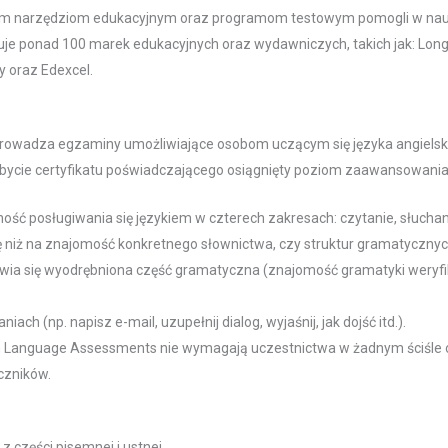
nym narzędziom edukacyjnym oraz programom testowym pomogli w nauc
je ponad 100 marek edukacyjnych oraz wydawniczych, takich jak: Long
y oraz Edexcel.
prowadza egzaminy umożliwiające osobom uczącym się języka angielskieg
dobycie certyfikatu poświadczającego osiągnięty poziom zaawansowania
ść posługiwania się językiem w czterech zakresach: czytanie, słuchani
ę niż na znajomość konkretnego słownictwa, czy struktur gramatycznyc
ia się wyodrębniona część gramatyczna (znajomość gramatyki weryfik
ach (np. napisz e-mail, uzupełnij dialog, wyjaśnij, jak dojść itd.).
 Language Assessments nie wymagają uczestnictwa w żadnym ściśle 
czników.
z części pisemnej i ustnej.