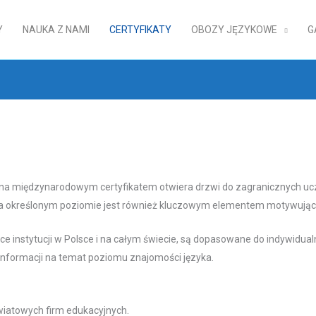
Y
NAUKA Z NAMI
CERTYFIKATY
OBOZY JĘZYKOWE
G
a międzynarodowym certyfikatem otwiera drzwi do zagranicznych uczel
a określonym poziomie jest również kluczowym elementem motywującym
 instytucji w Polsce i na całym świecie, są dopasowane do indywidua
nformacji na temat poziomu znajomości języka.
iatowych firm edukacyjnych.