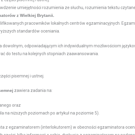
dzenie umiejętności rozumienia ze słuchu, rozumienia tekstu czytaneg
atorów z Wielkiej Brytanii.
lifikowanych pracowników lokalnych centrów egzaminacyjnych. Egzamin
jwyższych standardów oceniania.
a dowolnym, odpowiadającym ich indywidualnym możliwościom językow
wać do testu na kolejnych stopniach zaawansowania.
ęści pisemnej i ustnej.
isemnej
zawiera zadania na:
tanego oraz
la na niższych poziomach po artykuł na poziomie 5).
a z egzaminatorem (interlokutorem) w obecności egzaminatora ocenia
ech części: kilka informacji o sobie, dyskusja z egzaminatorem na podan