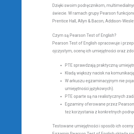
Dzięki swoim podręcznikom, multimedial
świecie. W ramach grupy Pearson funkcjonu
Prentice Hall, Allyn & Bacon, Addison-Wesle
Czym są Pearson Test of English?
Pearson Test of English opracowuje i prze
ojczystym, ocenę ich umiejętności oraz z
PTE sprawdzają praktyczną umiejętno
Kładą większy nacisk na komunikacj
W arkuszu egzaminacyjnym nie pojaw
umiejętności językowych).
PTE oparte są na realistycznych zadani
Egzaminy oferowane przez Pearson
też korzystania z konkretnych podrę
Testowane umiejętności i sposób ich oceny
Egzamin Pearson Test of English składa się 