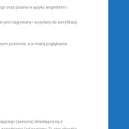
o oraz pisania w języku angielskim i
 jest nagrywany i wysyłany do weryfikacji
ym poziomie, a w miarę pogłębiania
jącego (asesora) składająca się z
e zagadnienie (od poziomu 2), opis obrazka