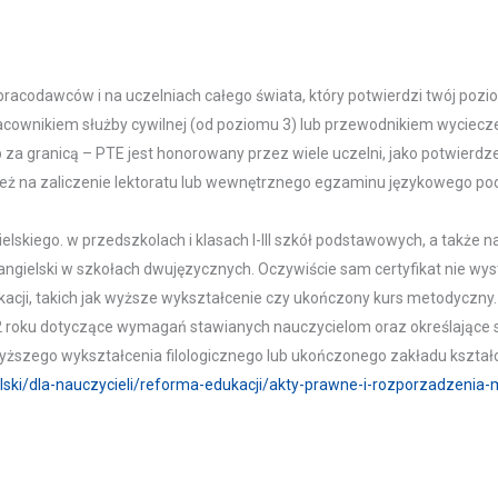
acodawców i na uczelniach całego świata, który potwierdzi twój pozi
racownikiem służby cywilnej (od poziomu 3) lub przewodnikiem wyciecz
 za granicą – PTE jest honorowany przez wiele uczelni, jako potwierd
 też na zaliczenie lektoratu lub wewnętrznego egzaminu językowego pod
ielskiego. w przedszkolach i klasach I-III szkół podstawowych, a tak
k angielski w szkołach dwujęzycznych. Oczywiście sam certyfikat nie 
fikacji, takich jak wyższe wykształcenie czy ukończony kurs metodyczny
 roku dotyczące wymagań stawianych nauczycielom oraz określające s
wyższego wykształcenia filologicznego lub ukończonego zakładu kształ
elski/dla-nauczycieli/reforma-edukacji/akty-prawne-i-rozporzadzenia