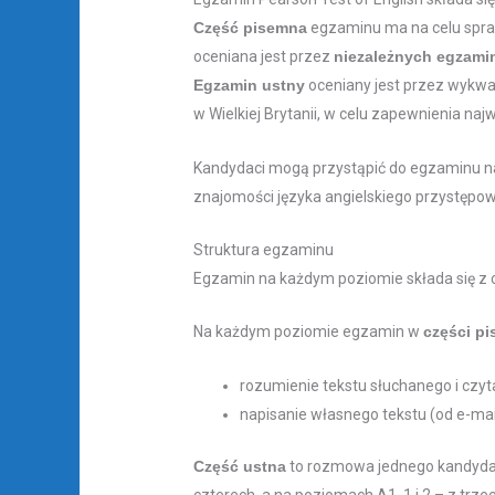
Część pisemna
egzaminu ma na celu spraw
oceniana jest przez
niezależnych egzamin
Egzamin ustny
oceniany jest przez wykwa
w Wielkiej Brytanii, w celu zapewnienia na
Kandydaci mogą przystąpić do egzaminu n
znajomości języka angielskiego przystępo
Struktura egzaminu
Egzamin na każdym poziomie składa się z cz
Na każdym poziomie egzamin w
części p
rozumienie tekstu słuchanego i czy
napisanie własnego tekstu (od e-mai
Część ustna
to rozmowa jednego kandydat
czterech, a na poziomach A1, 1 i 2 – z trz