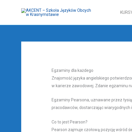
Przejdź
do
KURS
treści
Egzaminy dla każdego
Znajomość języka angielskiego potwierdzon
w karierze zawodowej. Zdanie egzaminu n
Egzaminy Pearsona, uznawane przez tysiące
pracodawców, dostarczając wiarygodnych i
Co to jest Pearson?
Pearson zajmuje czołową pozycję wśród św