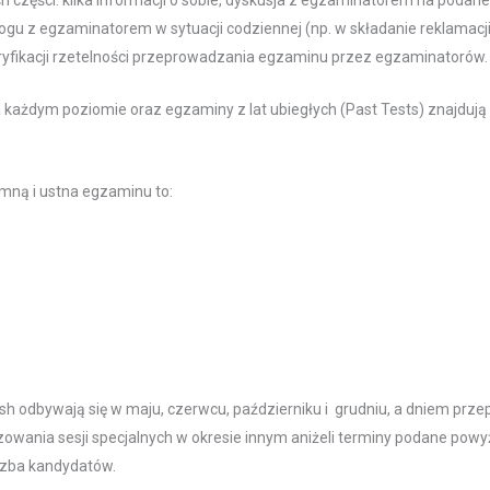
ogu z egzaminatorem w sytuacji codziennej (np. w składanie reklamacji 
yfikacji rzetelności przeprowadzania egzaminu przez egzaminatorów.
ażdym poziomie oraz egzaminy z lat ubiegłych (Past Tests) znajdują s
mną i ustna egzaminu to:
sh odbywają się w maju, czerwcu, październiku i grudniu, a dniem pr
zowania sesji specjalnych w okresie innym aniżeli terminy podane powy
czba kandydatów.