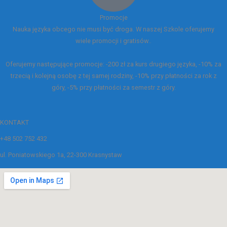
Promocje
Nauka języka obcego nie musi być droga. W naszej Szkole oferujemy
wiele promocji i gratisów..
Oferujemy następujące promocje: -200 zł za kurs drugiego języka, -10% za
trzecią i kolejną osobę z tej samej rodziny, -10% przy płatności za rok z
góry, -5% przy płatności za semestr z góry.
KONTAKT
+48 502 752 432
ul. Poniatowskiego 1a, 22-300 Krasnystaw