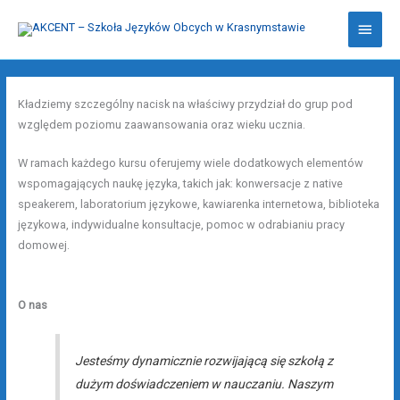
Przejdź
Głów
do
treści
menu
Kładziemy szczególny nacisk na właściwy przydział do grup pod
względem poziomu zaawansowania oraz wieku ucznia.
W ramach każdego kursu oferujemy wiele dodatkowych elementów
wspomagających naukę języka, takich jak: konwersacje z native
speakerem, laboratorium językowe, kawiarenka internetowa, biblioteka
językowa, indywidualne konsultacje, pomoc w odrabianiu pracy
domowej.
O nas
Jesteśmy dynamicznie rozwijającą się szkołą z
dużym doświadczeniem w nauczaniu. Naszym